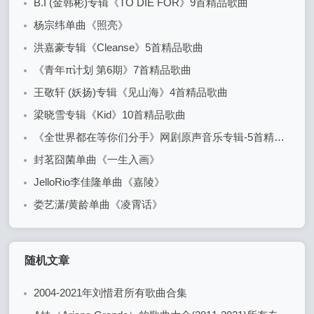
B.I (金韩彬)专辑《TO DIE FOR》9首精品歌曲
杨宗纬单曲《照亮》
洪嘉豪专辑《Cleanse》5首精品歌曲
《青年π计划 第6期》7首精品歌曲
王敬轩 (妖扬)专辑《见山海》4首精品歌曲
梁晓雪专辑《Kid》10首精品歌曲
《全世界都在等你们分手》网剧原声音乐专辑-5首精品歌曲+20首配乐
封茗囧菌单曲《一生入画》
JelloRio李佳隆单曲《嘉陵》
娄艺潇/黄龄单曲《凌霄话》
随机文章
2004-2021年刘惜君所有歌曲合集