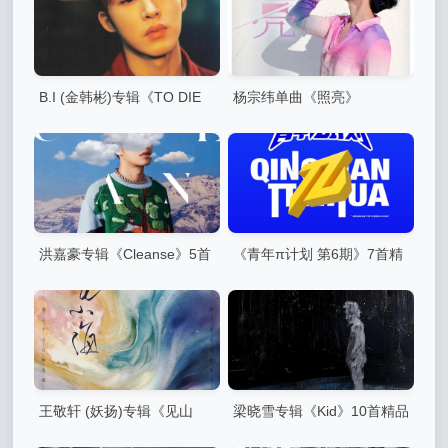
B.I (金韩彬)专辑《TO DIE
杨宗纬单曲《照亮》
FOR》9首精品歌曲
洪嘉豪专辑《Cleanse》5首
《青年π计划 第6期》7首精
精品歌曲
品歌曲
王敬轩 (妖扬)专辑《见山
梁晓雪专辑《Kid》10首精品
海》4首精品歌曲
歌曲