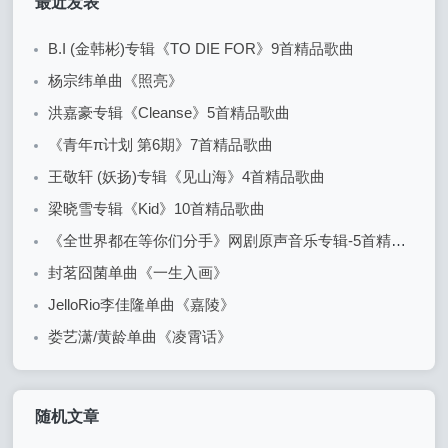
最近发表
B.I (金韩彬)专辑《TO DIE FOR》9首精品歌曲
杨宗纬单曲《照亮》
洪嘉豪专辑《Cleanse》5首精品歌曲
《青年π计划 第6期》7首精品歌曲
王敬轩 (妖扬)专辑《见山海》4首精品歌曲
梁晓雪专辑《Kid》10首精品歌曲
《全世界都在等你们分手》网剧原声音乐专辑-5首精品歌曲+20首配乐
封茗囧菌单曲《一生入画》
JelloRio李佳隆单曲《嘉陵》
娄艺潇/黄龄单曲《凌霄话》
随机文章