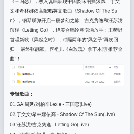
《三国恋》，融入说唱展现中国韵味的摇滚风；于文
文和希林娜依高献唱英文歌曲《Shadow Of The Su
n》，钢琴联弹开启一段梦幻之旅；吉克隽逸和汪苏泷
演绎《Letting Go》，绝美合唱诠释潇洒放手；王赫野
首唱新歌《风起之时》，时隔两年的“风之子”再次回
归！ 最终张靓颖、容祖儿《白玫瑰》拿下本期“推荐金
曲”！
专辑歌曲：
01.GAI周延/刘柏辛Lexie - 三国恋(Live)
02.于文文/希林娜依高 - Shadow Of The Sun(Live)
03.汪苏泷/吉克隽逸 - Letting Go(Live)