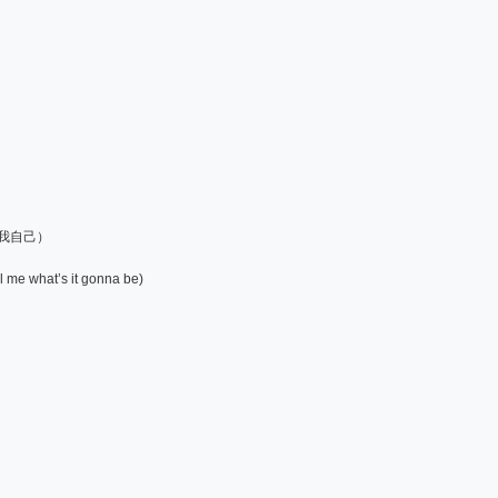
问我自己）
l me what’s it gonna be)