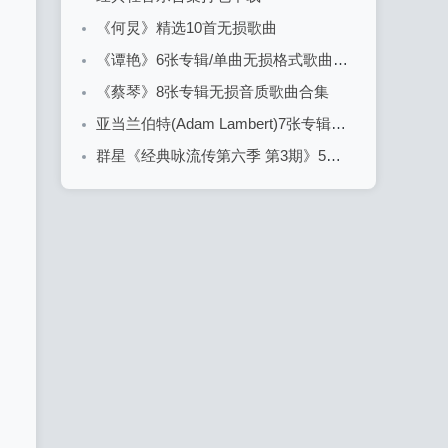
《何炅》精选10首无损歌曲
《谭艳》6张专辑/单曲无损格式歌曲合集
《蔡琴》8张专辑无损音质歌曲合集
亚当兰伯特(Adam Lambert)7张专辑精品无损音质歌曲合集
群星《经典咏流传第六季 第3期》5首精品歌曲