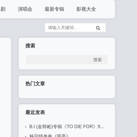
播剧
演唱会
最新专辑
影视大全
搜索
热门文章
最近发表
B.I (金韩彬)专辑《TO DIE FOR》9首精品歌曲
杨宗纬单曲《照亮》