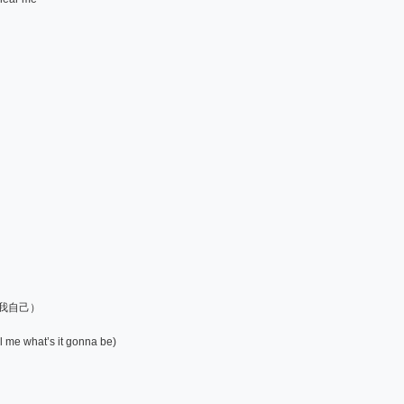
问我自己）
l me what’s it gonna be)