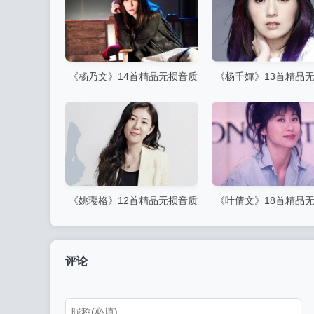
《杨乃文》14首精品无损音质
《杨千嬅》13首精品
歌曲
歌曲
《姚璎格》12首精品无损音质
《叶倩文》18首精品
歌曲
歌曲
评论