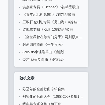
洪嘉豪专辑《Cleanse》5首精品歌曲
《青年π计划 第6期》7首精品歌曲
王敬轩 (妖扬)专辑《见山海》4首精品歌曲
梁晓雪专辑《Kid》10首精品歌曲
《全世界都在等你们分手》网剧原声音乐专辑-5首精品歌曲+20首配乐
封茗囧菌单曲《一生入画》
JelloRio李佳隆单曲《嘉陵》
娄艺潇/黄龄单曲《凌霄话》
随机文章
陈冠希的全部歌曲专辑合集
郑智化的歌曲大全（1988-2007专辑16CD合集）
经典轻音乐合集打包下载