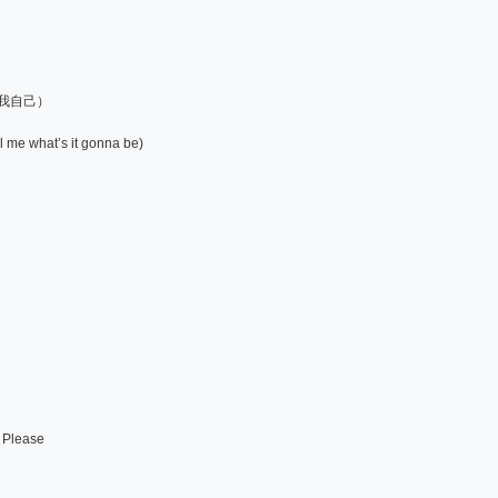
问我自己）
l me what’s it gonna be)
Please