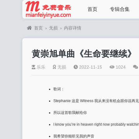
首页
专辑合集
首页
›
无损
›
内容详情
黄崇旭单曲《生命要继续》
乐乐
无损
2022-11-15
1024
歌词：
Stephanie 这是 Witness 我从来没有机会跟你说再见
所以这首歌我献给你
I know you’re in heaven right now probably watch
我希望你能听见我的声音