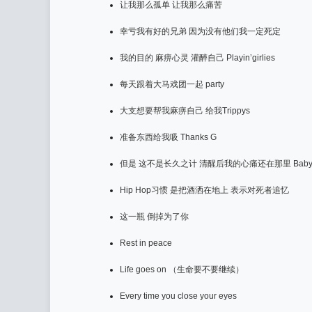
让我那么孤单 让我那么痛苦
幸亏我有好的兄弟 因为没有他们我一定死定
我的目的 麻痹心灵 灌醉自己 Playin’girlies
每天跟着大马戏团一起 party
大支想要帮我麻痹自己 给我Trippys
准备东西给我吸 Thanks G
但是 这不是长久之计 清醒后我的心痛还在那里 Bab
Hip Hop习惯 是把酒洒在地上 表示对死者追忆
这一瓶 倒掉为了你
Rest in peace
Life goes on （生命要不要继续）
Every time you close your eyes