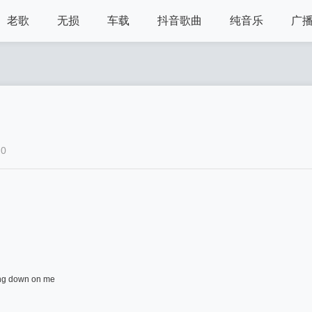
老歌
无损
车载
抖音歌曲
纯音乐
广
0
ing down on me