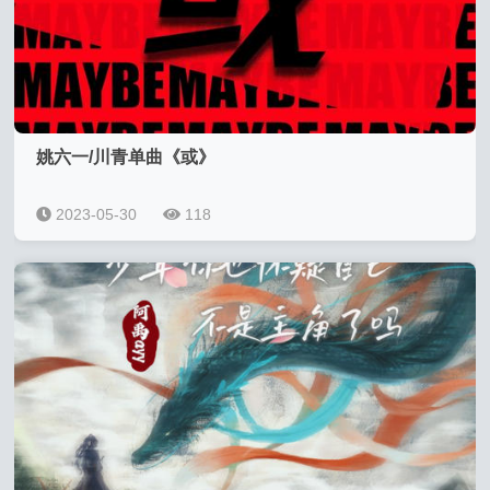
姚六一/川青单曲《或》
2023-05-30
118