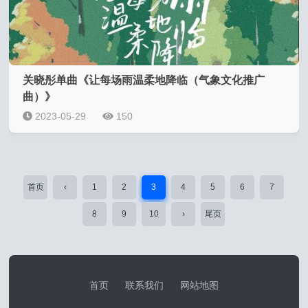
关晓彤单曲《让每场雨温柔地降临（气象文化推广
曲）》
2023-05-29
150
首页
‹
1
2
3
4
5
6
7
8
9
10
›
尾页
首页
联系我们
网站地图