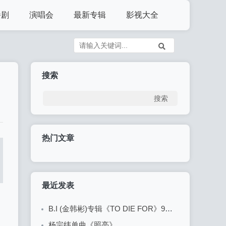
播剧
演唱会
最新专辑
影视大全
搜索
热门文章
最近发表
B.I (金韩彬)专辑《TO DIE FOR》9首精品歌曲
杨宗纬单曲《照亮》