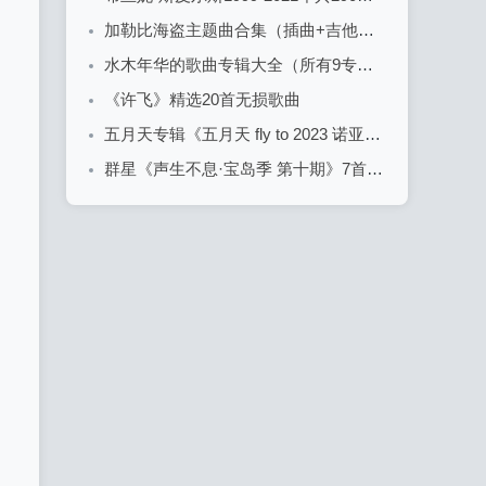
加勒比海盗主题曲合集（插曲+吉他谱+背景音乐）
水木年华的歌曲专辑大全（所有9专辑10CD合集）
《许飞》精选20首无损歌曲
五月天专辑《五月天 fly to 2023 诺亚方舟十周年线上特别版 LIVE》10首精品无损歌曲
群星《声生不息·宝岛季 第十期》7首精品歌曲