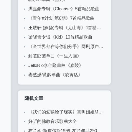
洪嘉豪专辑《Cleanse》5首精品歌曲
《青年π计划 第6期》7首精品歌曲
王敬轩 (妖扬)专辑《见山海》4首精品歌曲
梁晓雪专辑《Kid》10首精品歌曲
《全世界都在等你们分手》网剧原声音乐专辑-5首精品歌曲+20首配乐
封茗囧菌单曲《一生入画》
JelloRio李佳隆单曲《嘉陵》
娄艺潇/黄龄单曲《凌霄话》
随机文章
《我们的爱输给了现实》莫叫姐姐MP3歌曲
好听的佛教音乐歌曲大全
布兰妮·斯皮尔斯1999-2021年共290首大全